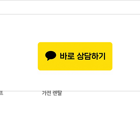
BEST패키지
프
가전 렌탈